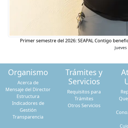
Primer semestre del 2026: SEAPAL Contigo benefic
Jueves 
Organismo
Trámites y
A
Servicios
Acerca de
Mensaje del Director
Requisitos para
Rep
Estructura
Trámites
Que
Indicadores de
Otros Servicios
Gestión
Conoz
Transparencia
Cui