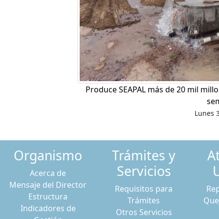
Produce SEAPAL más de 20 mil millon
se
Lunes 3
Organismo
Trámites y
A
Servicios
Acerca de
Mensaje del Director
Requisitos para
Rep
Estructura
Trámites
Que
Indicadores de
Otros Servicios