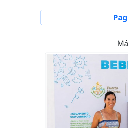
Pag
Má