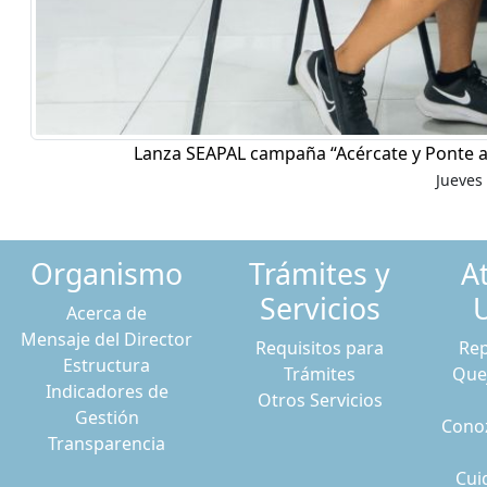
Lanza SEAPAL campaña “Acércate y Ponte a
Jueves 
Organismo
Trámites y
A
Servicios
Acerca de
Mensaje del Director
Requisitos para
Rep
Estructura
Trámites
Que
Indicadores de
Otros Servicios
Gestión
Conoz
Transparencia
Cui