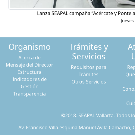
Lanza SEAPAL campaña “Acércate y Ponte a
Jueves 
Organismo
Trámites y
A
Servicios
Acerca de
Mensaje del Director
Requisitos para
Rep
Estructura
Trámites
Que
Indicadores de
Otros Servicios
Gestión
Conoz
Transparencia
Cui
©2018. SEAPAL Vallarta. Todos 
Av. Francisco Villa esquina Manuel Ávila Camacho, C